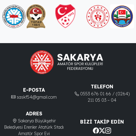
TELEFON
E-POSTA
0553 676 01 66 / (0264)
saskf54@gmail.com
211 05 03 – 04
ADRES
Sakarya Büyükşehir
BIZI TAKIP EDIN
Belediyesi Erenler Atatürk Stadı
Amatör Spor Evi