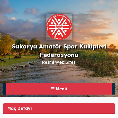
Sakarya Amatör Spor Kulüpleri
Federasyonu
Resmi Web Sitesi
☰ Menü
Maç Detayı