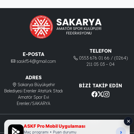
TELEFON
E-POSTA
0553 676 01 66 / (0264)
saskf54@gmail.com
211 05 03 – 04
ADRES
Sakarya Büyükşehir
BIZI TAKIP EDIN
Belediyesi Erenler Atatürk Stadı
Amatör Spor Evi
Erenler/SAKARYA
✕
© 2025 SASKF. Tüm hakları saklıdır.
ASKF Pro Mobil Uygulaması
›
Maç programı • Puan durumu