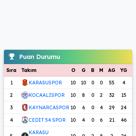
Puan Durumu
Sıra
Takım
O
G
B
M
AG
YG
A
1
KARASUSPOR
10
10
0
0
55
4
5
2
KOCAALİSPOR
10
8
0
2
32
15
1
3
KAYNARCASPOR
10
6
0
4
29
24
4
CEDİT 54 SPOR
10
4
0
6
21
46
-
KARASU
5
10
0
2
8
2
26
-