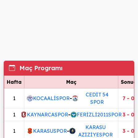
Maç Programı
Hafta
Maç
Sonuç
CEDİT 54
1
KOCAALİSPOR
-
7 - 0
SPOR
1
KAYNARCASPOR
-
FERİZLİ2011SPOR
3 - 0
KARASU
1
KARASUSPOR
-
3 - 0
AZİZİYESPOR