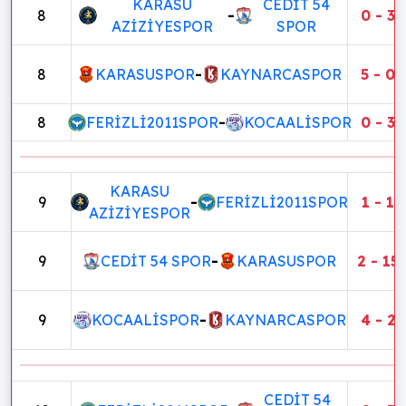
KARASU
CEDİT 54
8
-
0 - 3
AZİZİYESPOR
SPOR
8
KARASUSPOR
-
KAYNARCASPOR
5 - 0
8
FERİZLİ2011SPOR
-
KOCAALİSPOR
0 - 3
KARASU
9
-
FERİZLİ2011SPOR
1 - 1
AZİZİYESPOR
9
CEDİT 54 SPOR
-
KARASUSPOR
2 - 15
9
KOCAALİSPOR
-
KAYNARCASPOR
4 - 2
CEDİT 54