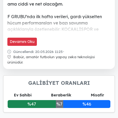
ama ciddi ve net olacağım.
F GRUBU’nda ilk hafta verileri, gardı yükselten
hücum performansları ve bazı savunma
açıklıklarıyla özetlenebilir: KOCAALİSPOR ve
KARASUSPOR ikişer galibiyetle liderliği paylaşıyor
ve art arda alınan puanlar onların hücum gücünü
Devamını Oku
gösteriyor; diğer tarafta CEDIT 54 SPOR,
Güncellendi: 20.05.2026 11:25
•
FERİZLİ2011SPOR ve KARASU AZİZİYESPOR
Babür, amatör futbolun yapay zeka teknolojisi
erken dönemde gol sıkıntısı ve savunma zaafları
ürünüdür.
yaş
GALİBİYET ORANLARI
Ev Sahibi
Beraberlik
Misafir
%47
%7
%46