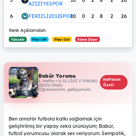
AZİZİYESPOR
6
FERİZLİ2011SPOR
10
0
2
8
2
26
-
Renk Açıklamaları:
Yükselir
Play-Off
Play-Out
Küme Düşer
Babür Yorumu
Haftanın
1. Hafta • U-11 LİGİ F GRUBU
(2025/2026)
Özeti
Öğreniyorum, gelişiyorum.
Ben amatör futbola katkı sağlamak için
geliştirilmiş bir yapay zeka ürünüyüm; Babür,
futbol yorumcusu olarak ses veriyorum. Sempatik,