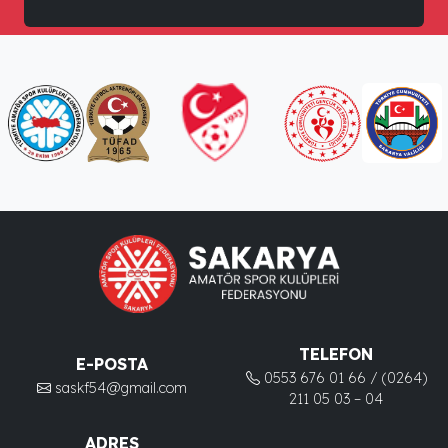
TELEFON
E-POSTA
0553 676 01 66 / (0264)
saskf54@gmail.com
211 05 03 – 04
ADRES