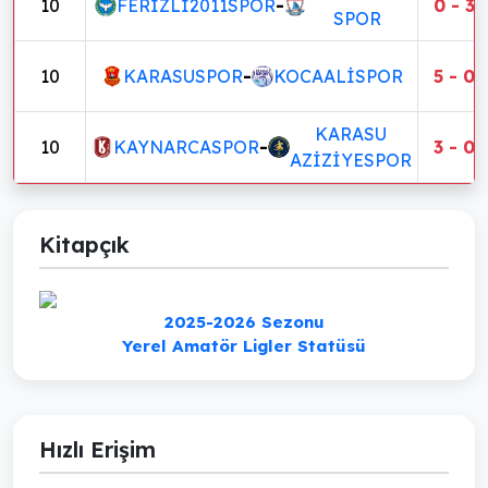
10
FERİZLİ2011SPOR
-
0 - 3
SPOR
10
KARASUSPOR
-
KOCAALİSPOR
5 - 0
KARASU
10
KAYNARCASPOR
-
3 - 0
AZİZİYESPOR
Kitapçık
2025-2026 Sezonu
Yerel Amatör Ligler Statüsü
Hızlı Erişim