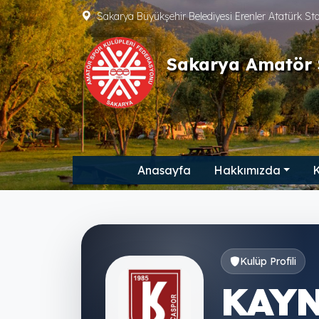
Sakarya Büyükşehir Belediyesi Erenler Atatürk S
Sakarya Amatör 
Anasayfa
Hakkımızda
K
Kulüp Profili
KAY