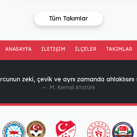
Tüm Takımlar
ANASAYFA
İLETİŞİM
İLÇELER
TAKIMLAR
rcunun zeki, çevik ve aynı zamanda ahlaklısını 
M. Kemal Atatürk