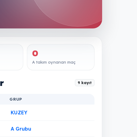
0
A takım oynanan maç
r
9 kayıt
GRUP
KUZEY
A Grubu