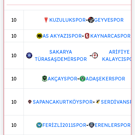
10
KUZULUKSPOR
-
GEYVESPOR
10
AS AKYAZISPOR
-
KAYNARCASPOR
SAKARYA
ARİFİYE
10
-
TÜRASAŞDEMİRSPOR
KALAYCISPO
10
AKÇAYSPOR
-
ADAŞEKERSPOR
10
SAPANCAKURTKÖYSPOR
-
SERDİVANSP
10
FERİZLİ2011SPOR
-
ERENLERSPOR