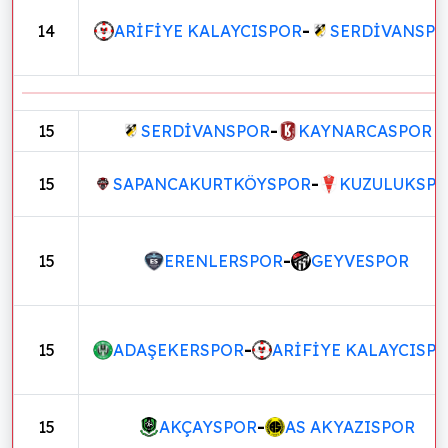
14
ARİFİYE KALAYCISPOR
-
SERDİVANSP
15
SERDİVANSPOR
-
KAYNARCASPOR
15
SAPANCAKURTKÖYSPOR
-
KUZULUKSP
15
ERENLERSPOR
-
GEYVESPOR
15
ADAŞEKERSPOR
-
ARİFİYE KALAYCISP
15
AKÇAYSPOR
-
AS AKYAZISPOR