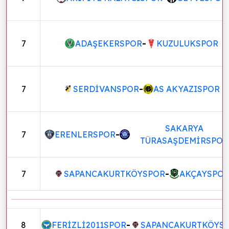
7
ADAŞEKERSPOR
-
KUZULUKSPOR
7
SERDİVANSPOR
-
AS AKYAZISPOR
SAKARYA
7
ERENLERSPOR
-
TÜRASAŞDEMİRSPOR
7
SAPANCAKURTKÖYSPOR
-
AKÇAYSPO
8
FERİZLİ2011SPOR
-
SAPANCAKURTKÖYS