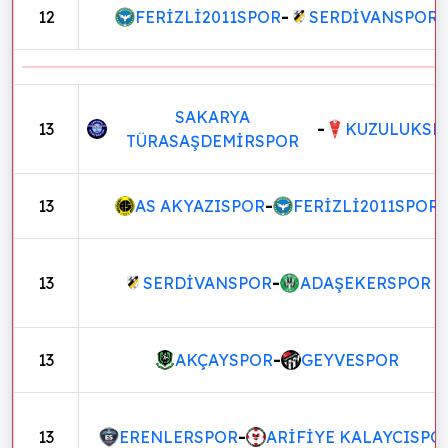
12
FERİZLİ2011SPOR
-
SERDİVANSPOR
SAKARYA
13
-
KUZULUKSP
TÜRASAŞDEMİRSPOR
13
AS AKYAZISPOR
-
FERİZLİ2011SPOR
13
SERDİVANSPOR
-
ADAŞEKERSPOR
13
AKÇAYSPOR
-
GEYVESPOR
13
ERENLERSPOR
-
ARİFİYE KALAYCISPO