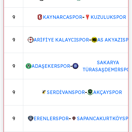
9
KAYNARCASPOR
-
KUZULUKSPOR
9
ARİFİYE KALAYCISPOR
-
AS AKYAZISP
SAKARYA
9
ADAŞEKERSPOR
-
TÜRASAŞDEMİRSPO
9
SERDİVANSPOR
-
AKÇAYSPOR
9
ERENLERSPOR
-
SAPANCAKURTKÖYSPO