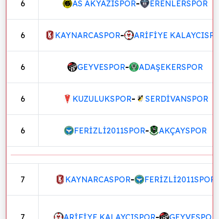
6
AS AKYAZISPOR
-
ERENLERSPOR
6
KAYNARCASPOR
-
ARİFİYE KALAYCISP
6
GEYVESPOR
-
ADAŞEKERSPOR
6
KUZULUKSPOR
-
SERDİVANSPOR
6
FERİZLİ2011SPOR
-
AKÇAYSPOR
7
KAYNARCASPOR
-
FERİZLİ2011SPOR
7
ARİFİYE KALAYCISPOR
-
GEYVESPOR