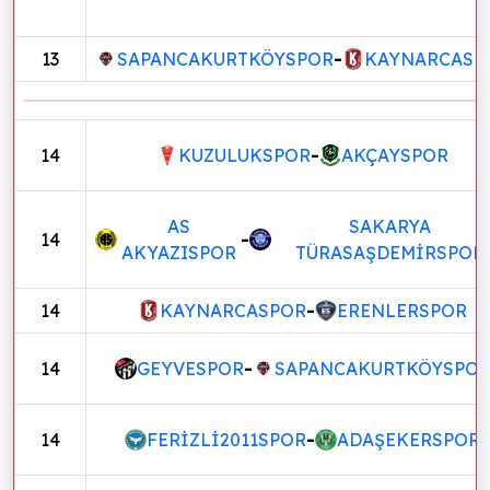
13
SAPANCAKURTKÖYSPOR
-
KAYNARCASP
14
KUZULUKSPOR
-
AKÇAYSPOR
AS
SAKARYA
14
-
AKYAZISPOR
TÜRASAŞDEMİRSPOR
14
KAYNARCASPOR
-
ERENLERSPOR
14
GEYVESPOR
-
SAPANCAKURTKÖYSPO
14
FERİZLİ2011SPOR
-
ADAŞEKERSPOR