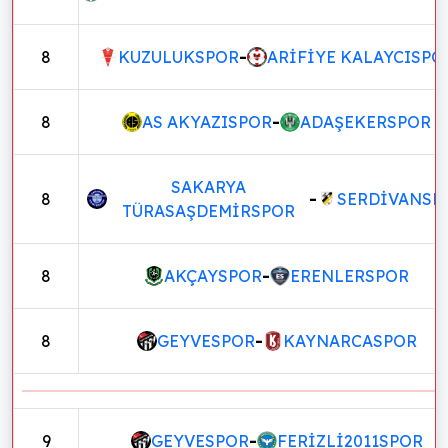
8
KUZULUKSPOR
-
ARİFİYE KALAYCISPO
8
AS AKYAZISPOR
-
ADAŞEKERSPOR
SAKARYA
8
-
SERDİVANSP
TÜRASAŞDEMİRSPOR
8
AKÇAYSPOR
-
ERENLERSPOR
8
GEYVESPOR
-
KAYNARCASPOR
9
GEYVESPOR
-
FERİZLİ2011SPOR