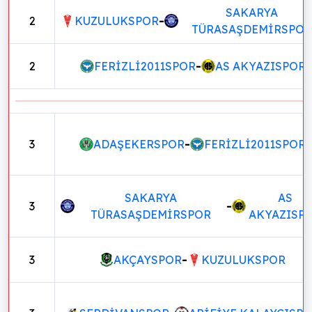
SAKARYA
2
KUZULUKSPOR
-
TÜRASAŞDEMİRSPOR
2
FERİZLİ2011SPOR
-
AS AKYAZISPOR
3
ADAŞEKERSPOR
-
FERİZLİ2011SPOR
SAKARYA
AS
3
-
TÜRASAŞDEMİRSPOR
AKYAZISP
3
AKÇAYSPOR
-
KUZULUKSPOR