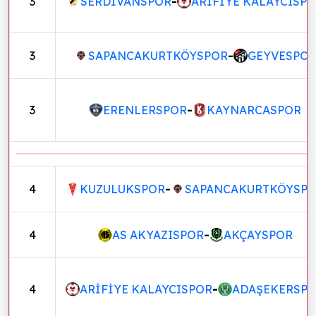
3
SERDİVANSPOR
-
ARİFİYE KALAYCISP
3
SAPANCAKURTKÖYSPOR
-
GEYVESPO
3
ERENLERSPOR
-
KAYNARCASPOR
4
KUZULUKSPOR
-
SAPANCAKURTKÖYSP
4
AS AKYAZISPOR
-
AKÇAYSPOR
4
ARİFİYE KALAYCISPOR
-
ADAŞEKERSP