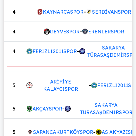
4
KAYNARCASPOR
-
SERDİVANSPOR
4
GEYVESPOR
-
ERENLERSPOR
SAKARYA
4
FERİZLİ2011SPOR
-
TÜRASAŞDEMİRSP
ARİFİYE
5
-
FERİZLİ2011SP
KALAYCISPOR
SAKARYA
5
AKÇAYSPOR
-
TÜRASAŞDEMİRSPOR
5
SAPANCAKURTKÖYSPOR
-
AS AKYAZISP