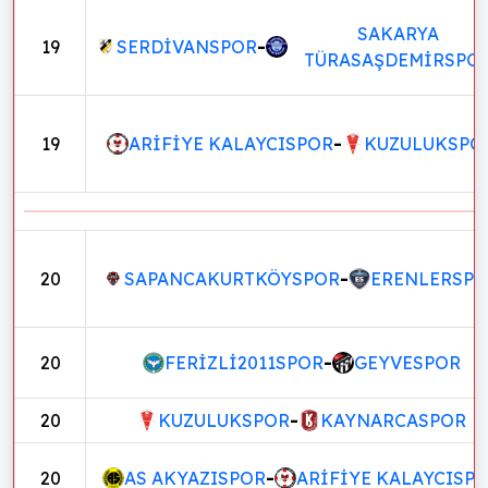
SAKARYA
19
SERDİVANSPOR
-
TÜRASAŞDEMİRSPO
19
ARİFİYE KALAYCISPOR
-
KUZULUKSPO
20
SAPANCAKURTKÖYSPOR
-
ERENLERSP
20
FERİZLİ2011SPOR
-
GEYVESPOR
20
KUZULUKSPOR
-
KAYNARCASPOR
20
AS AKYAZISPOR
-
ARİFİYE KALAYCISP