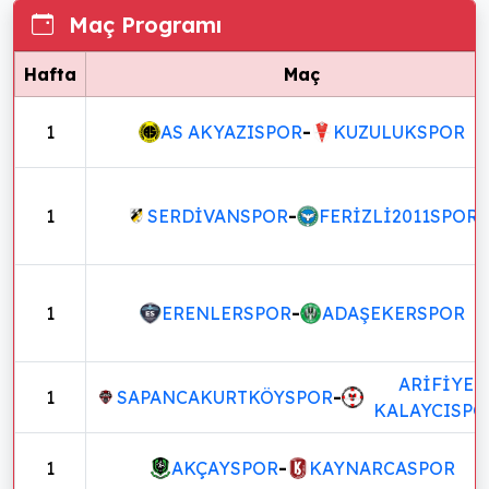
Maç Programı
Hafta
Maç
1
AS AKYAZISPOR
-
KUZULUKSPOR
1
SERDİVANSPOR
-
FERİZLİ2011SPOR
1
ERENLERSPOR
-
ADAŞEKERSPOR
ARİFİYE
1
SAPANCAKURTKÖYSPOR
-
KALAYCISPO
1
AKÇAYSPOR
-
KAYNARCASPOR