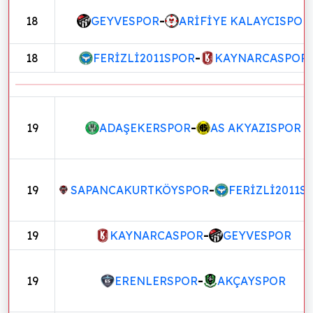
18
GEYVESPOR
-
ARİFİYE KALAYCISPOR
18
FERİZLİ2011SPOR
-
KAYNARCASPOR
19
ADAŞEKERSPOR
-
AS AKYAZISPOR
19
SAPANCAKURTKÖYSPOR
-
FERİZLİ2011S
19
KAYNARCASPOR
-
GEYVESPOR
19
ERENLERSPOR
-
AKÇAYSPOR