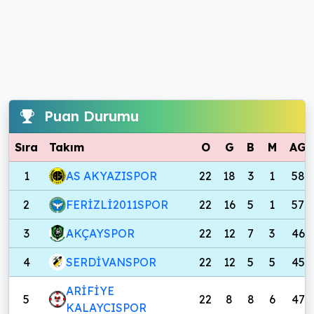
Puan Durumu
Sıra
Takım
O
G
B
M
AG
1
AS AKYAZISPOR
22
18
3
1
58
2
FERİZLİ2011SPOR
22
16
5
1
57
3
AKÇAYSPOR
22
12
7
3
46
4
SERDİVANSPOR
22
12
5
5
45
ARİFİYE
5
22
8
8
6
47
KALAYCISPOR