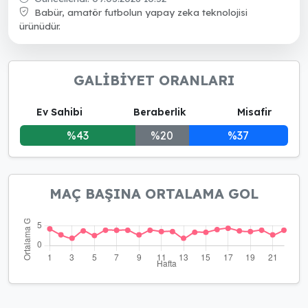
açısından üst sıradaki ekipler hücumda yüksek
Babür, amatör futbolun yapay zeka teknolojisi
verim ve savunmada disiplin serg
ürünüdür.
GALİBİYET ORANLARI
Ev Sahibi
Beraberlik
Misafir
%43
%20
%37
MAÇ BAŞINA ORTALAMA GOL