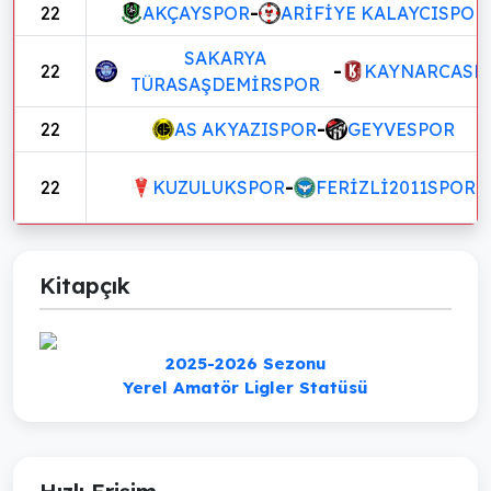
22
AKÇAYSPOR
-
ARİFİYE KALAYCISPOR
SAKARYA
22
-
KAYNARCASP
TÜRASAŞDEMİRSPOR
22
AS AKYAZISPOR
-
GEYVESPOR
22
KUZULUKSPOR
-
FERİZLİ2011SPOR
Kitapçık
2025-2026 Sezonu
Yerel Amatör Ligler Statüsü