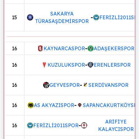
SAKARYA
15
-
FERİZLİ2011SP
TÜRASAŞDEMİRSPOR
16
KAYNARCASPOR
-
ADAŞEKERSPOR
16
KUZULUKSPOR
-
ERENLERSPOR
16
GEYVESPOR
-
SERDİVANSPOR
16
AS AKYAZISPOR
-
SAPANCAKURTKÖYSP
ARİFİYE
16
FERİZLİ2011SPOR
-
KALAYCISPOR