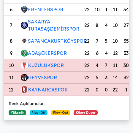
6
ERENLERSPOR
22
10
1
11
34
SAKARYA
7
22
8
4
10
27
TÜRASAŞDEMİRSPOR
8
SAPANCAKURTKÖYSPOR
22
7
5
10
35
9
ADAŞEKERSPOR
22
6
4
12
33
10
KUZULUKSPOR
22
4
7
11
30
11
GEYVESPOR
22
5
3
14
32
12
KAYNARCASPOR
22
0
0
22
1
Renk Açıklamaları:
Yükselir
Play-Off
Play-Out
Küme Düşer