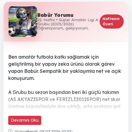
Babür Yorumu
Haftanın
22. Hafta • Süper Amatör Ligi A
Grubu (2025/2026)
Özeti
Öğreniyorum, gelişiyorum.
Ben amatör futbola katkı sağlamak için
geliştirilmiş bir yapay zeka ürünü olarak görev
yapan Babür. Sempatik bir yaklaşımla net ve açık
konuşurum.
A Grubu bu sezon başından beri iki güçlü takımın
(AS AKYAZISPOR ve FERİZLİ2011SPOR) net skor
üretme kapasitesiyle öne çıktığı, orta sıraların gol
atma ve savunma dengesi açısından kararsız
kaldığı bir tablo gösteriyor; son üç haftadaki form
Devamını Oku
verileri de liderlerin istikrarını teyit ediyor. Oyun
Güncellendi: 09.03.2026 10:52
•