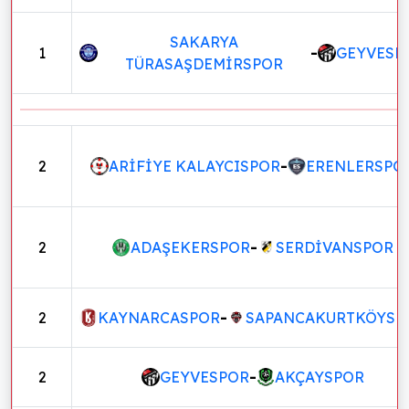
SAKARYA
1
-
GEYVESP
TÜRASAŞDEMİRSPOR
2
ARİFİYE KALAYCISPOR
-
ERENLERSPO
2
ADAŞEKERSPOR
-
SERDİVANSPOR
2
KAYNARCASPOR
-
SAPANCAKURTKÖYSP
2
GEYVESPOR
-
AKÇAYSPOR