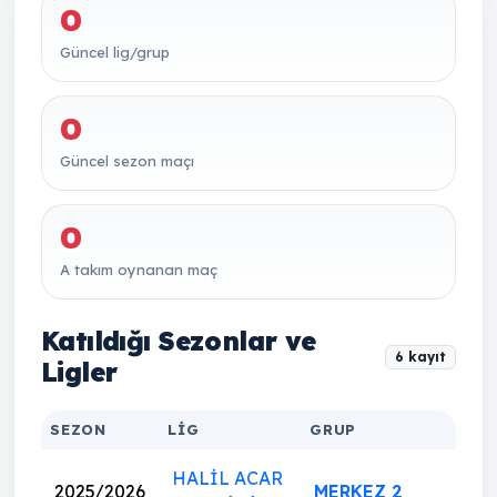
0
Güncel lig/grup
0
Güncel sezon maçı
0
A takım oynanan maç
Katıldığı Sezonlar ve
6 kayıt
Ligler
SEZON
LIG
GRUP
HALİL ACAR
2025/2026
MERKEZ 2