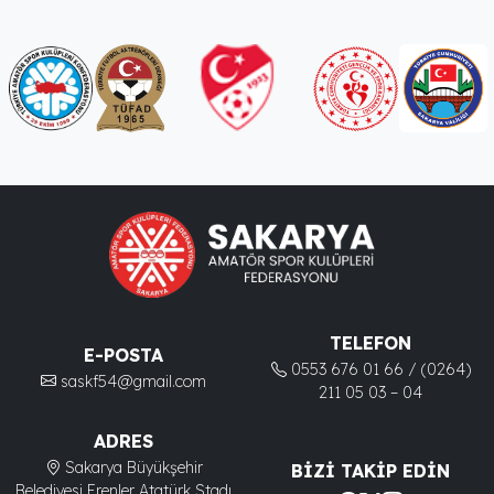
TELEFON
E-POSTA
0553 676 01 66 / (0264)
saskf54@gmail.com
211 05 03 – 04
ADRES
Sakarya Büyükşehir
BIZI TAKIP EDIN
Belediyesi Erenler Atatürk Stadı