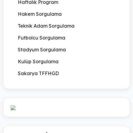
Haftalık Program
Hakem Sorgulama
Teknik Adam Sorgulama
Futbolcu Sorgulama
Stadyum Sorgulama
Kulüp Sorgulama
Sakarya TFFHGD