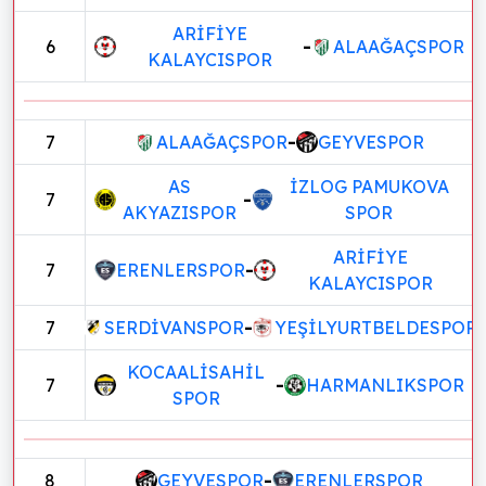
ARİFİYE
6
-
ALAAĞAÇSPOR
KALAYCISPOR
7
ALAAĞAÇSPOR
-
GEYVESPOR
AS
İZLOG PAMUKOVA
7
-
AKYAZISPOR
SPOR
ARİFİYE
7
ERENLERSPOR
-
KALAYCISPOR
7
SERDİVANSPOR
-
YEŞİLYURTBELDESPOR
KOCAALİSAHİL
7
-
HARMANLIKSPOR
SPOR
8
GEYVESPOR
-
ERENLERSPOR