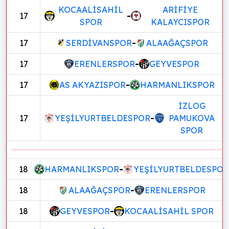
KOCAALİSAHİL
ARİFİYE
17
-
SPOR
KALAYCISPOR
17
SERDİVANSPOR
-
ALAAĞAÇSPOR
17
ERENLERSPOR
-
GEYVESPOR
17
AS AKYAZISPOR
-
HARMANLIKSPOR
İZLOG
17
YEŞİLYURTBELDESPOR
-
PAMUKOVA
SPOR
18
HARMANLIKSPOR
-
YEŞİLYURTBELDESPOR
18
ALAAĞAÇSPOR
-
ERENLERSPOR
18
GEYVESPOR
-
KOCAALİSAHİL SPOR