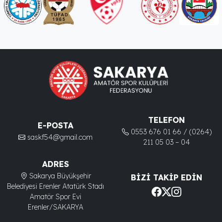
TELEFON
E-POSTA
0553 676 01 66 / (0264)
saskf54@gmail.com
211 05 03 – 04
ADRES
Sakarya Büyükşehir
BIZI TAKIP EDIN
Belediyesi Erenler Atatürk Stadı
Amatör Spor Evi
Erenler/SAKARYA