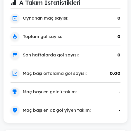
A Takım İstatistikleri
Oynanan maç sayısı:
0
Toplam gol sayısı:
0
Son haftalarda gol sayısı:
0
Maç başı ortalama gol sayısı:
0.00
Maç başı en golcü takım:
-
Maç başı en az gol yiyen takım:
-