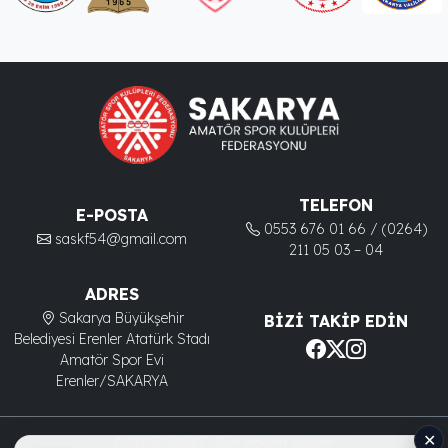
TELEFON
E-POSTA
0553 676 01 66 / (0264)
saskf54@gmail.com
211 05 03 – 04
ADRES
Sakarya Büyükşehir
BIZI TAKIP EDIN
Belediyesi Erenler Atatürk Stadı
Amatör Spor Evi
Erenler/SAKARYA
✕
© 2025 SASKF. Tüm hakları saklıdır.