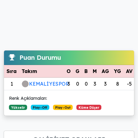
Puan Durumu
Sıra
Takım
O
G
B
M
AG
YG
AV
1
KEMALİYESPOR
3
0
0
3
3
8
-5
Renk Açıklamaları:
Yükselir
Play-Off
Play-Out
Küme Düşer