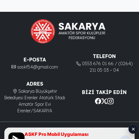
TELEFON
E-POSTA
0553 676 01 66 / (0264)
saskf54@gmail.com
211 05 03 – 04
ADRES
Sakarya Büyükşehir
BIZI TAKIP EDIN
Belediyesi Erenler Atatürk Stadı
Amatör Spor Evi
Erenler/SAKARYA
✕
© 2025 SASKF. Tüm hakları saklıdır.
ASKF Pro Mobil Uygulaması