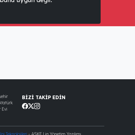
ehir
BIZI TAKIP EDIN
Atatürk
 Evi
gi Teknolojileri
- ASKF Lig Yönetim Yazılımı