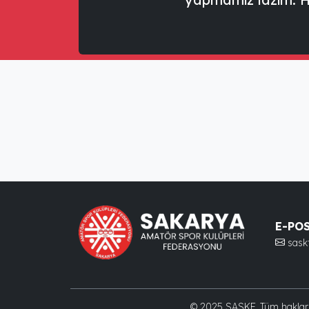
E-PO
sas
© 2025 SASKF. Tüm hakları s