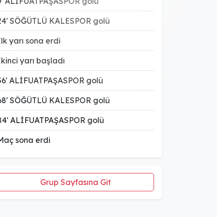
9' ALİFUATPAŞASPOR golü
24' SÖĞÜTLÜ KALESPOR golü
İlk yarı sona erdi
İkinci yarı başladı
56' ALİFUATPAŞASPOR golü
68' SÖĞÜTLÜ KALESPOR golü
84' ALİFUATPAŞASPOR golü
Maç sona erdi
Grup Sayfasına Git