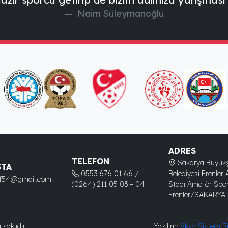
Naim Süleymanoğlu
ADRES
TELEFON
Sakarya Büyükş
STA
0553 676 01 66 /
Belediyesi Erenler 
kf54@gmail.com
(0264) 211 05 03 – 04
Stadı Amatör Spor
Erenler/SAKARYA
aklıdır.
Yazılım:
Aksa Sistem Bil