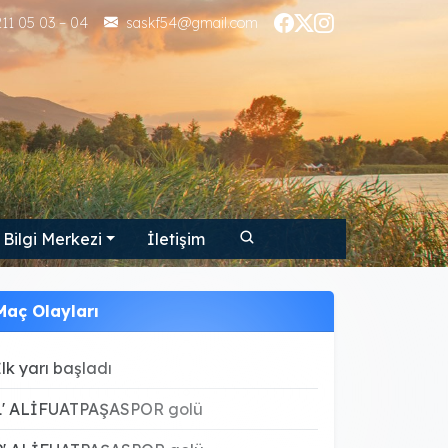
11 05 03 – 04
saskf54@gmail.com
Bilgi Merkezi
İletişim
Maç Olayları
İlk yarı başladı
1' ALİFUATPAŞASPOR golü