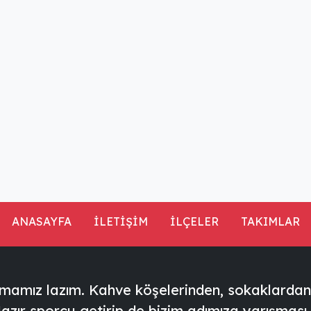
ANASAYFA
İLETİŞİM
İLÇELER
TAKIMLAR
pmamız lazım. Kahve köşelerinden, sokaklardan 
zır sporcu getirip de bizim adımıza yarışması