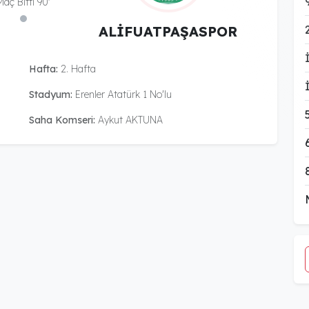
Maç Bitti 90'
ALİFUATPAŞASPOR
Hafta:
2. Hafta
Stadyum:
Erenler Atatürk 1 No'lu
Saha Komseri:
Aykut AKTUNA