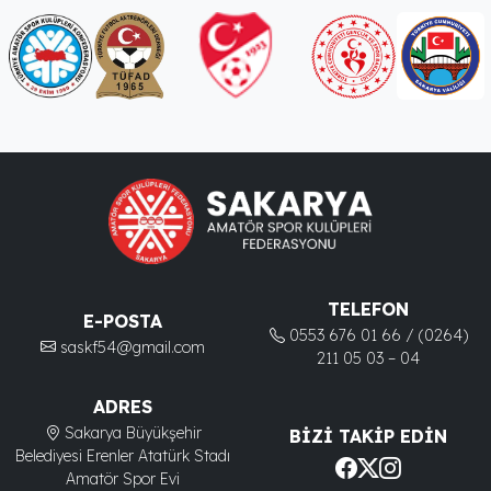
TELEFON
E-POSTA
0553 676 01 66 / (0264)
saskf54@gmail.com
211 05 03 – 04
ADRES
Sakarya Büyükşehir
BIZI TAKIP EDIN
Belediyesi Erenler Atatürk Stadı
Amatör Spor Evi