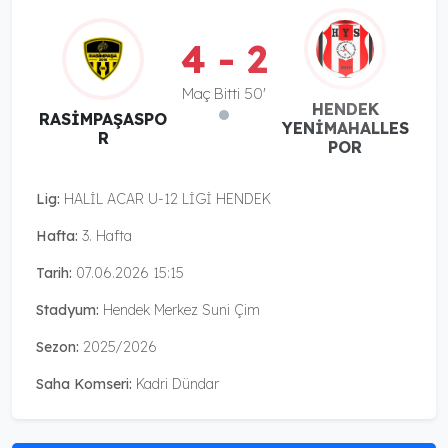
4 - 2
Maç Bitti 50'
HENDEK
RASİMPAŞASPO
YENİMAHALLES
R
POR
Lig:
HALİL ACAR U-12 LİGİ HENDEK
Hafta:
3. Hafta
Tarih:
07.06.2026 15:15
Stadyum:
Hendek Merkez Suni Çim
Sezon:
2025/2026
Saha Komseri:
Kadri Dündar