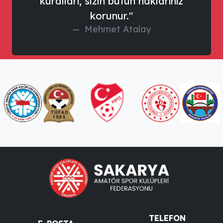
kuralları, sizin bütün haklarınız
korunur."
Mehmet Atalay
TELEFON