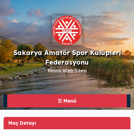
Sakarya Amatör Spor Kulüpleri
Federasyonu
Resmi Web Sitesi
☰ Menü
Maç Detayı