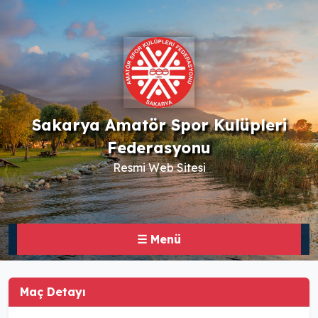
Sakarya Amatör Spor Kulüpleri
Federasyonu
Resmi Web Sitesi
☰ Menü
Maç Detayı