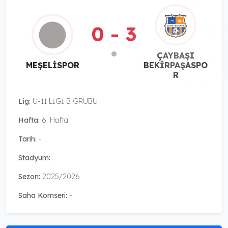
0 - 3
ÇAYBAŞI
MEŞELİSPOR
BEKİRPAŞASPO
R
Lig:
U-11 LİGİ B GRUBU
Hafta:
6. Hafta
Tarih:
-
Stadyum:
-
Sezon:
2025/2026
Saha Komseri:
-