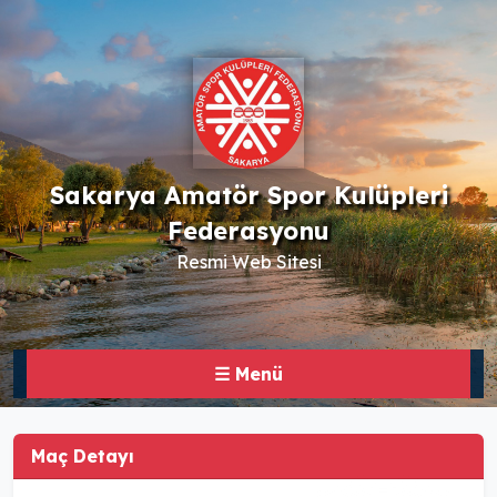
Sakarya Amatör Spor Kulüpleri
Federasyonu
Resmi Web Sitesi
☰ Menü
Maç Detayı