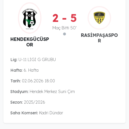
2 - 5
Maç Bitti 50'
RASİMPAŞASPO
HENDEKGÜCÜSP
R
OR
Lig:
U-11 LİGİ G GRUBU
Hafta:
6. Hafta
Tarih:
02.06.2026 18:00
Stadyum:
Hendek Merkez Suni Çim
Sezon:
2025/2026
Saha Komseri:
Kadri Dündar