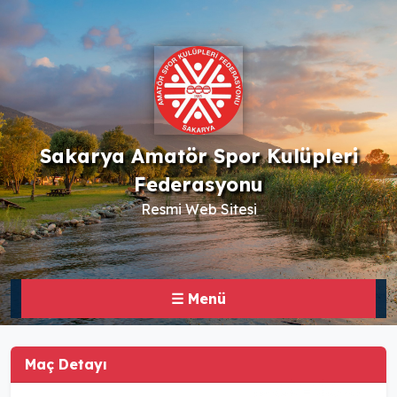
Sakarya Amatör Spor Kulüpleri
Federasyonu
Resmi Web Sitesi
☰ Menü
Maç Detayı