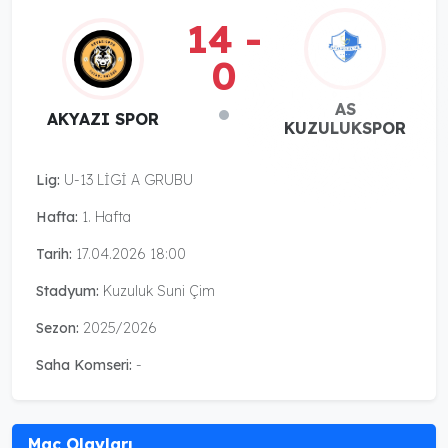
14 -
0
AS
AKYAZI SPOR
KUZULUKSPOR
Lig:
U-13 LİGİ A GRUBU
Hafta:
1. Hafta
Tarih:
17.04.2026 18:00
Stadyum:
Kuzuluk Suni Çim
Sezon:
2025/2026
Saha Komseri:
-
Maç Olayları