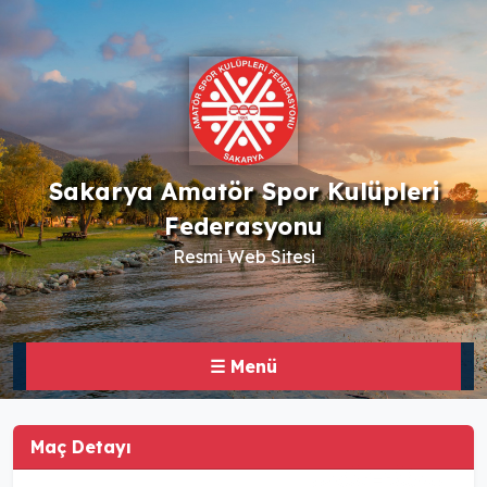
Sakarya Amatör Spor Kulüpleri
Federasyonu
Resmi Web Sitesi
☰ Menü
Maç Detayı