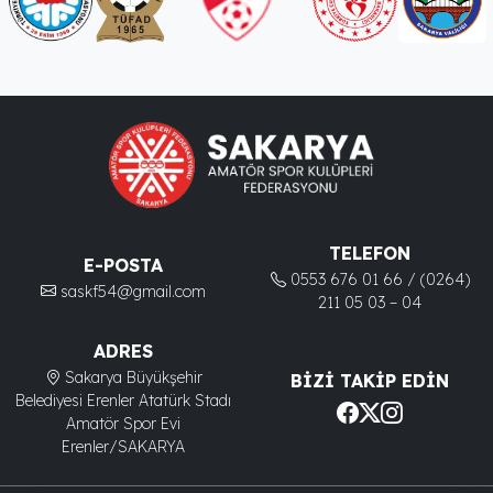
TELEFON
E-POSTA
0553 676 01 66 / (0264)
saskf54@gmail.com
211 05 03 – 04
ADRES
Sakarya Büyükşehir
BIZI TAKIP EDIN
Belediyesi Erenler Atatürk Stadı
Amatör Spor Evi
Erenler/SAKARYA