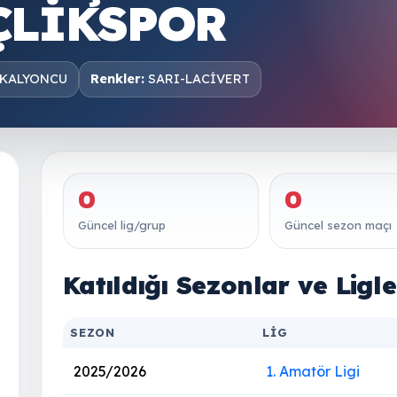
ÇLİKSPOR
 KALYONCU
Renkler:
SARI-LACİVERT
0
0
Güncel lig/grup
Güncel sezon maçı
Katıldığı Sezonlar ve Ligle
SEZON
LIG
2025/2026
1. Amatör Ligi