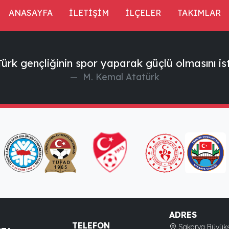
ANASAYFA
İLETİŞİM
İLÇELER
TAKIMLAR
ürk gençliğinin spor yaparak güçlü olmasını is
M. Kemal Atatürk
ADRES
TELEFON
Sakarya Büyükş