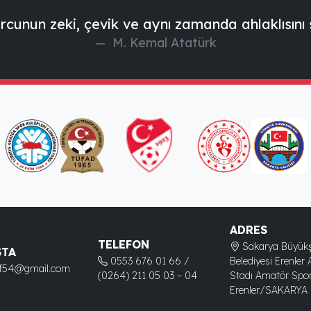
rcunun zeki, çevik ve aynı zamanda ahlaklısını 
M. Kemal Atatürk
ADRES
TELEFON
Sakarya Büyükş
STA
0553 676 01 66 /
Belediyesi Erenler 
kf54@gmail.com
(0264) 211 05 03 – 04
Stadı Amatör Spor
Erenler/SAKARYA