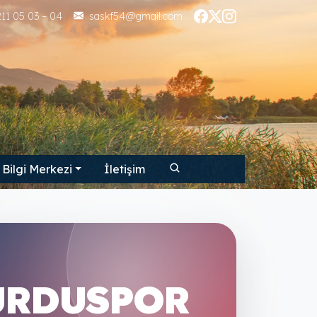
11 05 03 – 04
saskf54@gmail.com
Bilgi Merkezi
İletişim
URDUSPOR