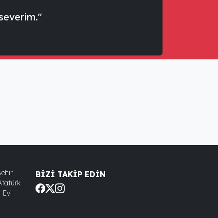
severim."
ehir
BIZI TAKIP EDIN
Atatürk
 Evi