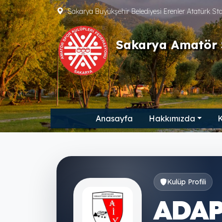
Sakarya Büyükşehir Belediyesi Erenler Atatürk S
Sakarya Amatör 
Anasayfa
Hakkımızda
K
Kulüp Profili
ADA