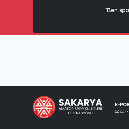
"Ben spo
E-PO
sas