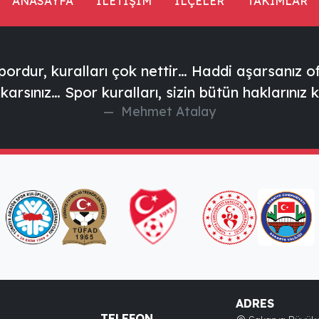
ANASAYFA
İLETİŞİM
İLÇELER
TAKIMLAR
ordur, kuralları çok nettir… Haddi aşarsanız of
ıkarsınız… Spor kuralları, sizin bütün haklarınız 
Mehmet Atalay
ADRES
TELEFON