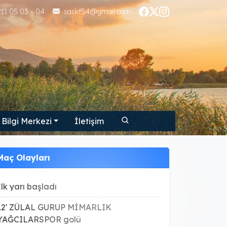
11 05 03 – 04
saskf54@gmail.com
Bilgi Merkezi
İletişim
Maç Olayları
İlk yarı başladı
12' ZÜLAL GURUP MİMARLIK
YAĞCILARSPOR golü