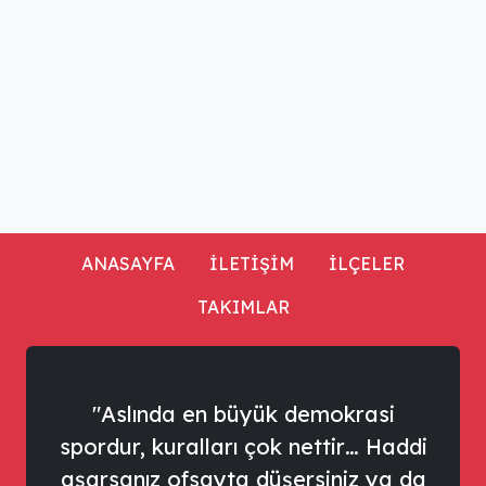
ANASAYFA
İLETİŞİM
İLÇELER
TAKIMLAR
"Aslında en büyük demokrasi
spordur, kuralları çok nettir… Haddi
aşarsanız ofsayta düşersiniz ya da