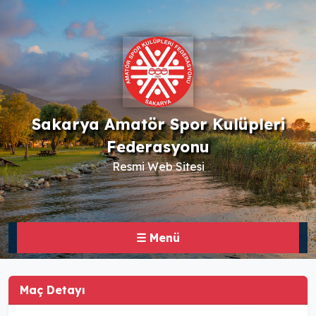
Sakarya Amatör Spor Kulüpleri
Federasyonu
Resmi Web Sitesi
☰ Menü
Maç Detayı