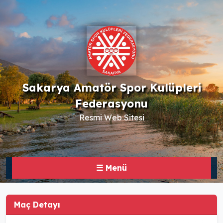
Sakarya Amatör Spor Kulüpleri
Federasyonu
Resmi Web Sitesi
☰ Menü
Maç Detayı