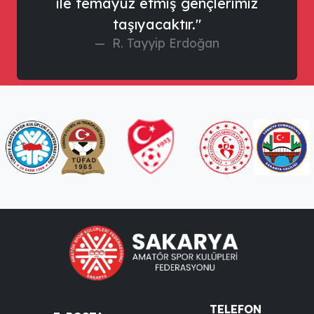
ile temayüz etmiş gençlerimiz
taşıyacaktır."
R. Tayyip Erdoğan
TELEFON