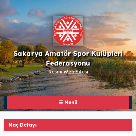
Sakarya Amatör Spor Kulüpleri
Federasyonu
Resmi Web Sitesi
☰ Menü
Maç Detayı