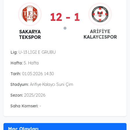
12 - 1
ARİFİYE
SAKARYA
KALAYCISPOR
TEKSPOR
Lig:
U-13 LİGİ E GRUBU
Hafta:
5. Hafta
Tarih:
01.05.2026 14:30
Stadyum:
Arifiye Kalaycı Suni Çim
Sezon:
2025/2026
Saha Komseri:
-
Maç Olayları