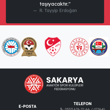
taşıyacaktır."
R. Tayyip Erdoğan
TELEFON
E-POSTA
0553 676 01 66 / (0264)