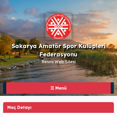
Sakarya Amatör Spor Kulüpleri
Federasyonu
Resmi Web Sitesi
☰ Menü
Maç Detayı