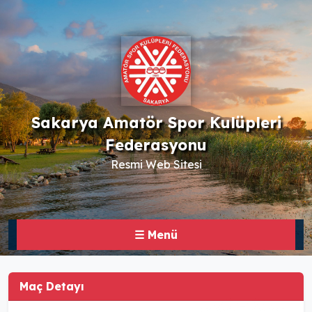
Sakarya Amatör Spor Kulüpleri
Federasyonu
Resmi Web Sitesi
☰ Menü
Maç Detayı