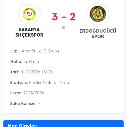
3 - 2
SAKARYA
ERDOĞDUGÜCÜ
SHÇEKSPOR
SPOR
Lig:
1. Amatör Ligi D Grubu
Hafta:
13. Hafta
Tarih:
11.01.2026 16:00
Stadyum:
Erenler Atatürk 1 No'lu
Sezon:
2025/2026
Saha Komseri:
-
Maç Olayları