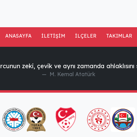
ANASAYFA
İLETİŞİM
İLÇELER
TAKIMLAR
rcunun zeki, çevik ve aynı zamanda ahlaklısını 
M. Kemal Atatürk