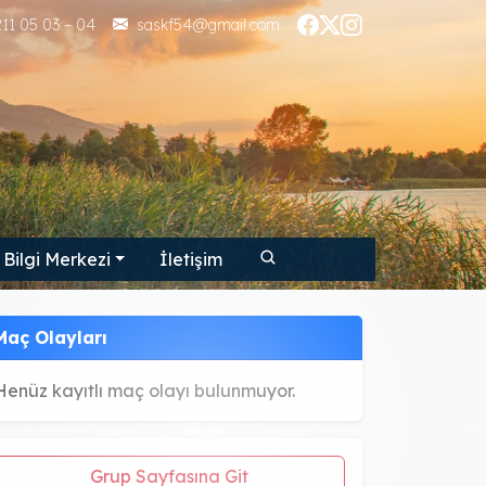
11 05 03 – 04
saskf54@gmail.com
Bilgi Merkezi
İletişim
Maç Olayları
Henüz kayıtlı maç olayı bulunmuyor.
Grup Sayfasına Git