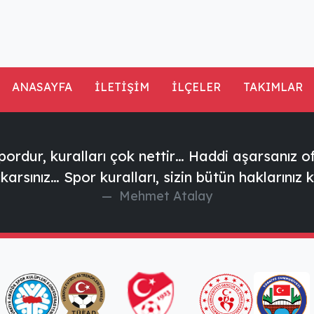
ANASAYFA
İLETİŞİM
İLÇELER
TAKIMLAR
ordur, kuralları çok nettir… Haddi aşarsanız of
ıkarsınız… Spor kuralları, sizin bütün haklarınız 
Mehmet Atalay