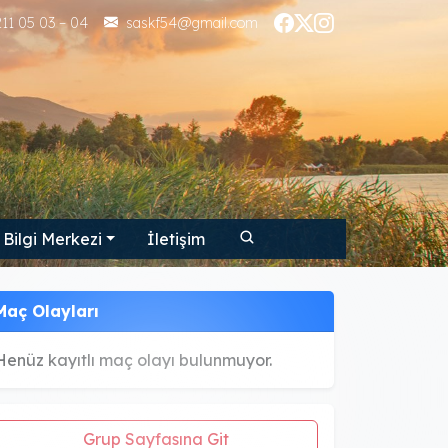
11 05 03 – 04
saskf54@gmail.com
Bilgi Merkezi
İletişim
Maç Olayları
Henüz kayıtlı maç olayı bulunmuyor.
Grup Sayfasına Git