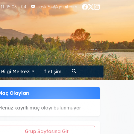
11 05 03 – 04
saskf54@gmail.com
Bilgi Merkezi
İletişim
Maç Olayları
Henüz kayıtlı maç olayı bulunmuyor.
Grup Sayfasına Git