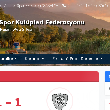
tadı Amatör Spor Evi Erenler/SAKARYA
0553 676 01 66 / (0264) 2
Spor Kulüpleri Federasyonu
Resmi Web Sitesi
urullar
Kararlar
Fikstür & Puan Durumları
1 - 1