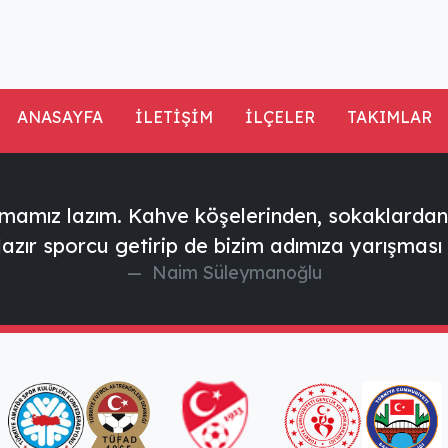
ANASAYFA
İLETİŞİM
İLÇELER
TAKIMLAR
pmamız lazım. Kahve köşelerinden, sokaklardan 
zır sporcu getirip de bizim adımıza yarışması
Naim Süleymanoğlu