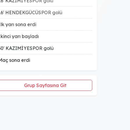
16' KAZIMİYESPOR golü
16' HENDEKGÜCÜSPOR golü
İlk yarı sona erdi
İkinci yarı başladı
30' KAZIMİYESPOR golü
Maç sona erdi
Grup Sayfasına Git