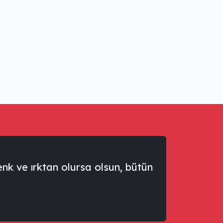
renk ve ırktan olursa olsun, bütün