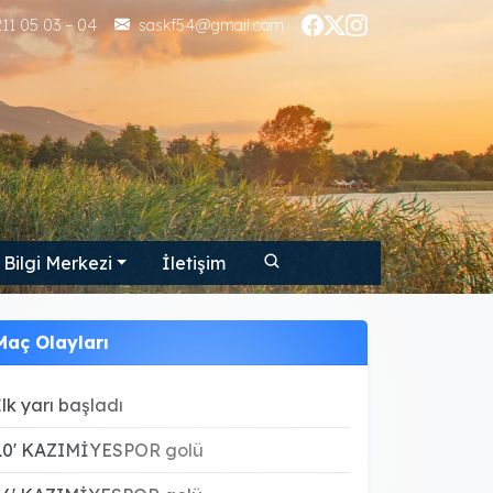
11 05 03 – 04
saskf54@gmail.com
Bilgi Merkezi
İletişim
Maç Olayları
İlk yarı başladı
10' KAZIMİYESPOR golü