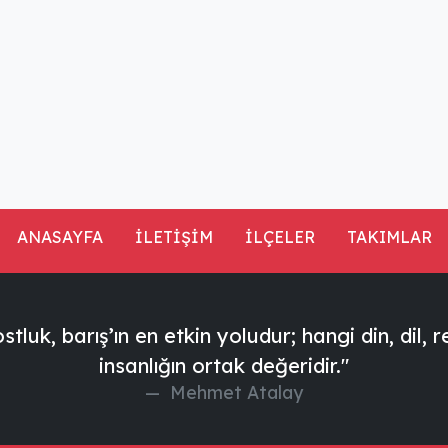
ANASAYFA
İLETİŞİM
İLÇELER
TAKIMLAR
tluk, barış’ın en etkin yoludur; hangi din, dil, 
insanlığın ortak değeridir."
Mehmet Atalay