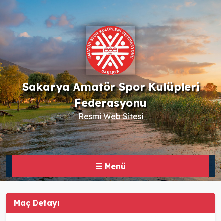
Sakarya Amatör Spor Kulüpleri
Federasyonu
Resmi Web Sitesi
☰ Menü
Maç Detayı