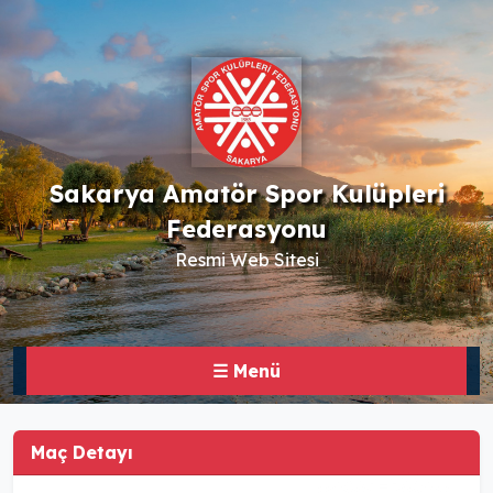
Sakarya Amatör Spor Kulüpleri
Federasyonu
Resmi Web Sitesi
☰ Menü
Maç Detayı