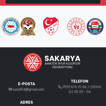
TELEFON
E-POSTA
0553 676 01 66 / (0264)
saskf54@gmail.com
211 05 03 – 04
ADRES