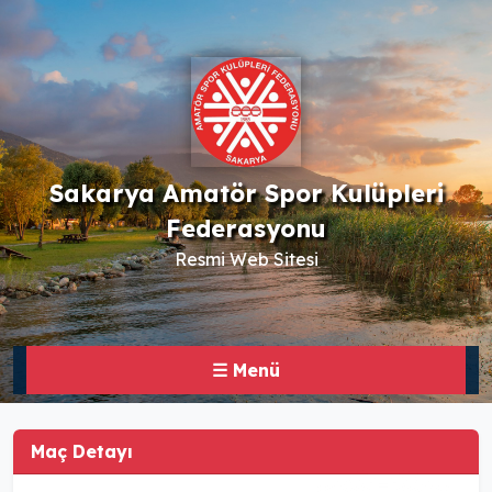
Sakarya Amatör Spor Kulüpleri
Federasyonu
Resmi Web Sitesi
☰ Menü
Maç Detayı