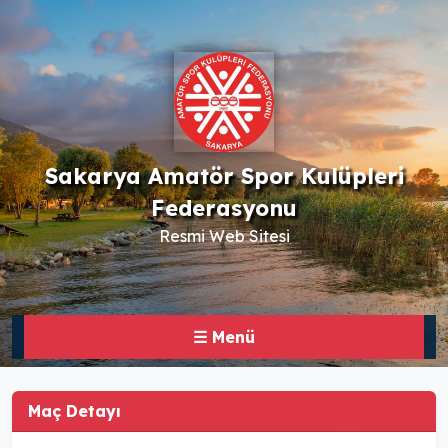
Sakarya Amatör Spor Kulüpleri
Federasyonu
Resmi Web Sitesi
☰ Menü
Maç Detayı