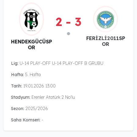
2 - 3
FERİZLİ2011SP
HENDEKGÜCÜSP
OR
OR
Lig:
U-14 PLAY-OFF U-14 PLAY-OFF B GRUBU
Hafta:
5. Hafta
Tarih:
19.01.2026 13:00
Stadyum:
Erenler Atatürk 2 No'lu
Sezon:
2025/2026
Saha Komseri:
-