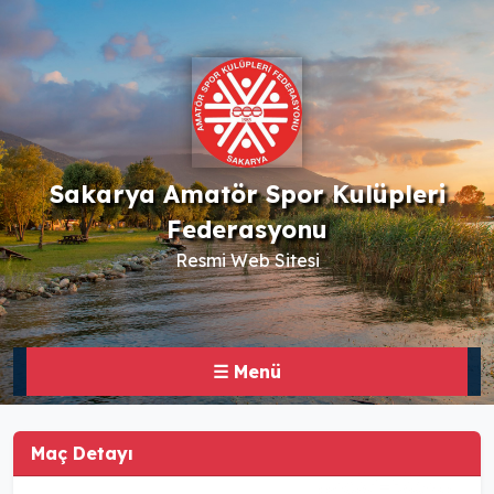
Sakarya Amatör Spor Kulüpleri
Federasyonu
Resmi Web Sitesi
☰ Menü
Maç Detayı