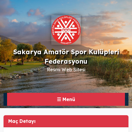
Sakarya Amatör Spor Kulüpleri
Federasyonu
Resmi Web Sitesi
☰ Menü
Maç Detayı