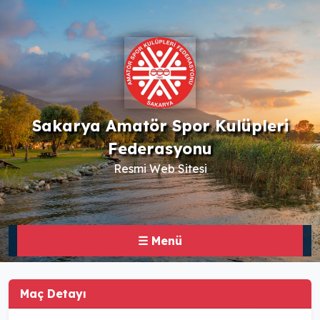
Sakarya Amatör Spor Kulüpleri
Federasyonu
Resmi Web Sitesi
☰ Menü
Maç Detayı