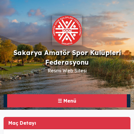
Sakarya Amatör Spor Kulüpleri
Federasyonu
Resmi Web Sitesi
☰ Menü
Maç Detayı