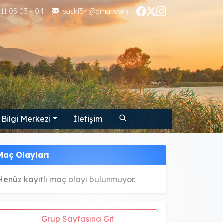
11 05 03 – 04
saskf54@gmail.com
Bilgi Merkezi
İletişim
Maç Olayları
Henüz kayıtlı maç olayı bulunmuyor.
Grup Sayfasına Git