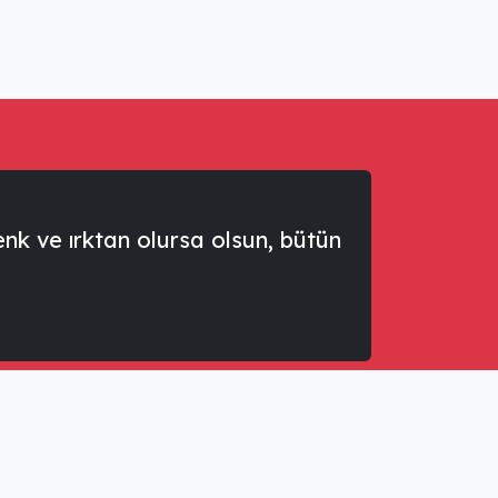
renk ve ırktan olursa olsun, bütün