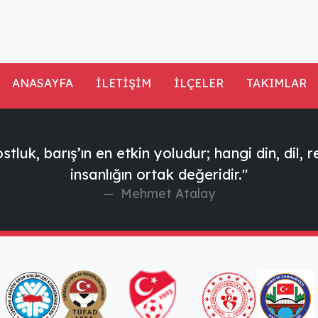
ANASAYFA
İLETİŞİM
İLÇELER
TAKIMLAR
tluk, barış’ın en etkin yoludur; hangi din, dil, 
insanlığın ortak değeridir."
Mehmet Atalay