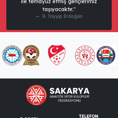
ile temayüz etmiş gençlerimiz
taşıyacaktır."
R. Tayyip Erdoğan
TELEFON