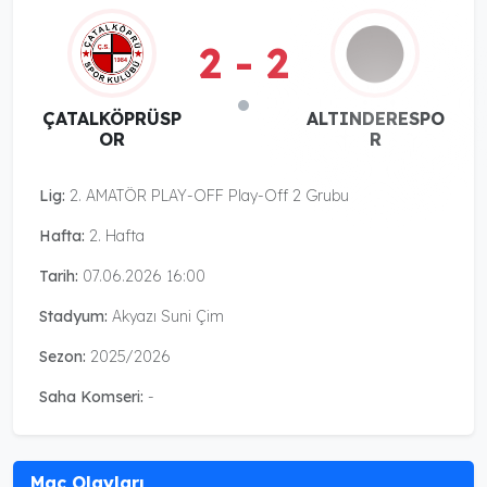
2 - 2
ÇATALKÖPRÜSP
ALTINDERESPO
OR
R
Lig:
2. AMATÖR PLAY-OFF Play-Off 2 Grubu
Hafta:
2. Hafta
Tarih:
07.06.2026 16:00
Stadyum:
Akyazı Suni Çim
Sezon:
2025/2026
Saha Komseri:
-
Maç Olayları