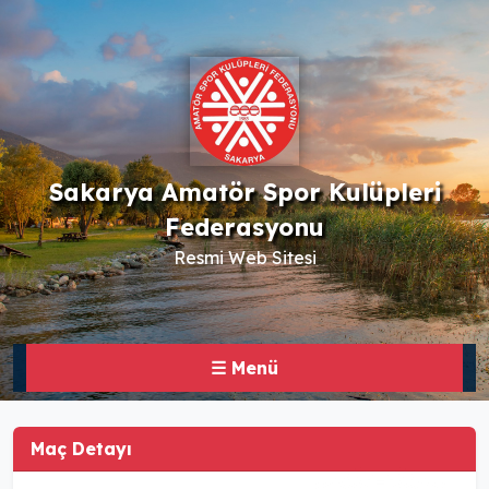
Sakarya Amatör Spor Kulüpleri
Federasyonu
Resmi Web Sitesi
☰ Menü
Maç Detayı