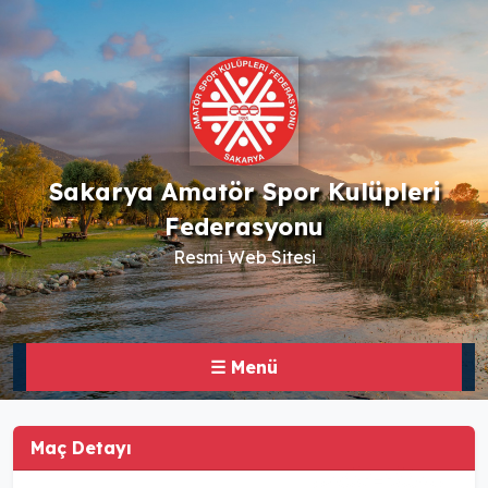
Sakarya Amatör Spor Kulüpleri
Federasyonu
Resmi Web Sitesi
☰ Menü
Maç Detayı