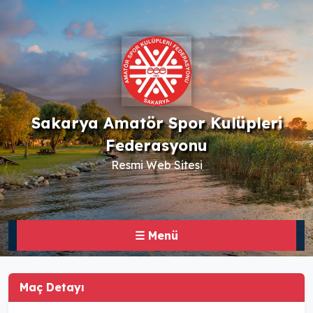
Sakarya Amatör Spor Kulüpleri
Federasyonu
Resmi Web Sitesi
☰ Menü
Maç Detayı