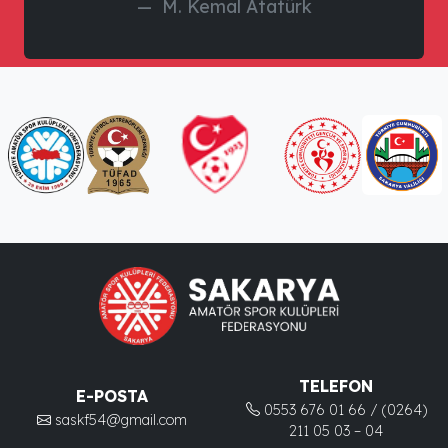
M. Kemal Atatürk
TELEFON
E-POSTA
0553 676 01 66 / (0264)
saskf54@gmail.com
211 05 03 – 04