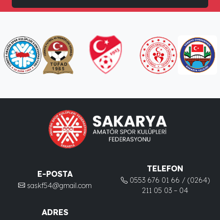
TELEFON
E-POSTA
0553 676 01 66 / (0264)
saskf54@gmail.com
211 05 03 – 04
ADRES