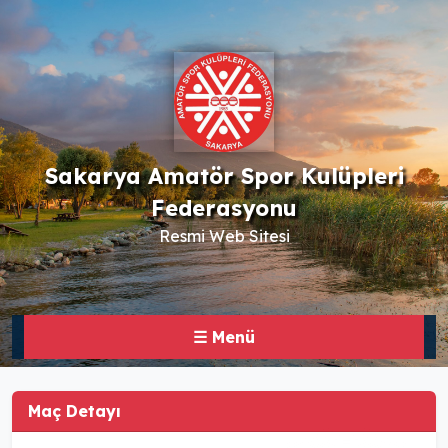
Sakarya Amatör Spor Kulüpleri
Federasyonu
Resmi Web Sitesi
☰ Menü
Maç Detayı