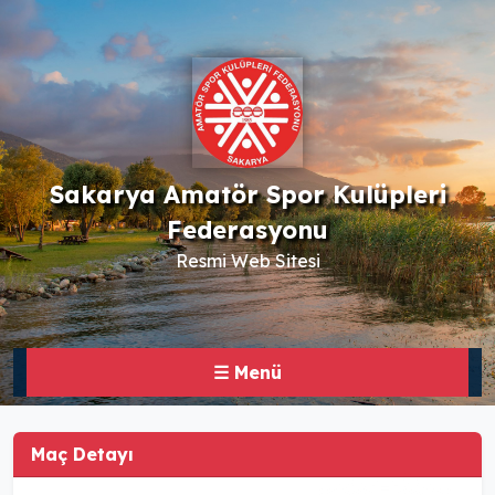
Sakarya Amatör Spor Kulüpleri
Federasyonu
Resmi Web Sitesi
☰ Menü
Maç Detayı