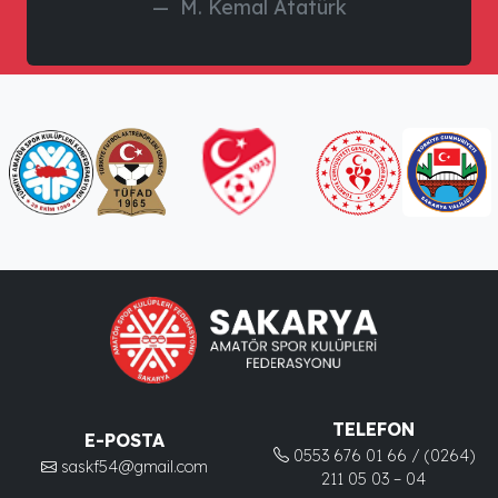
M. Kemal Atatürk
TELEFON
E-POSTA
0553 676 01 66 / (0264)
saskf54@gmail.com
211 05 03 – 04