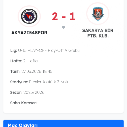
2 - 1
SAKARYA BİR
AKYAZI54SPOR
FTB. KLB.
Lig:
U-15 PLAY-OFF Play-Off A Grubu
Hafta:
2. Hafta
Tarih:
27.03.2026 18:45
Stadyum:
Erenler Atatürk 2 No'lu
Sezon:
2025/2026
Saha Komseri:
-
Maç Olayları