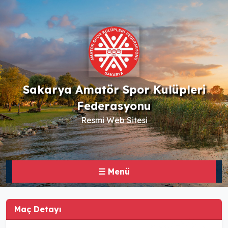
Sakarya Amatör Spor Kulüpleri
Federasyonu
Resmi Web Sitesi
☰ Menü
Maç Detayı