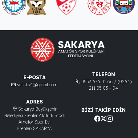
TELEFON
E-POSTA
0553 676 01 66 / (0264)
saskf54@gmail.com
211 05 03 – 04
ADRES
Sakarya Büyükşehir
BIZI TAKIP EDIN
Belediyesi Erenler Atatürk Stadı
Amatör Spor Evi
Erenler/SAKARYA