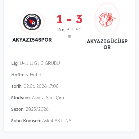
1 - 3
Maç Bitti 50'
AKYAZI54SPOR
AKYAZIGÜCÜSP
OR
Lig:
U-11 LİGİ C GRUBU
Hafta:
5. Hafta
Tarih:
02.06.2026 17:00
Stadyum:
Akyazı Suni Çim
Sezon:
2025/2026
Saha Komseri:
Aykut AKTUNA