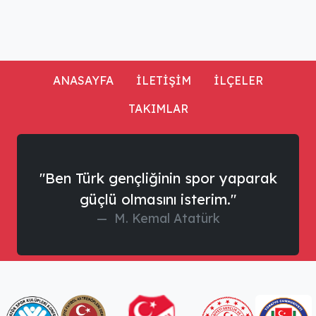
ANASAYFA
İLETİŞİM
İLÇELER
TAKIMLAR
"Ben Türk gençliğinin spor yaparak
güçlü olmasını isterim."
M. Kemal Atatürk