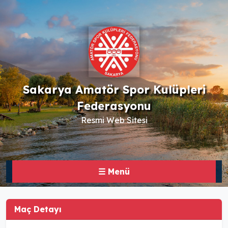
Sakarya Amatör Spor Kulüpleri
Federasyonu
Resmi Web Sitesi
☰ Menü
Maç Detayı