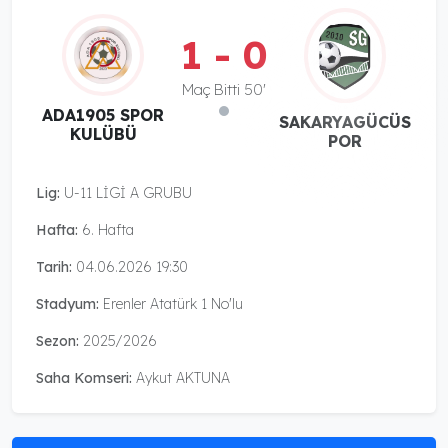
1 - 0
Maç Bitti 50'
ADA1905 SPOR
SAKARYAGÜCÜS
KULÜBÜ
POR
Lig:
U-11 LİGİ A GRUBU
Hafta:
6. Hafta
Tarih:
04.06.2026 19:30
Stadyum:
Erenler Atatürk 1 No'lu
Sezon:
2025/2026
Saha Komseri:
Aykut AKTUNA