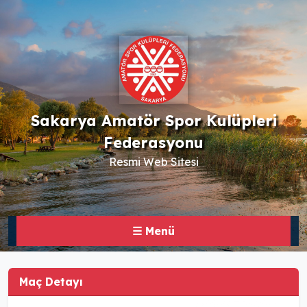
Sakarya Amatör Spor Kulüpleri
Federasyonu
Resmi Web Sitesi
☰ Menü
Maç Detayı