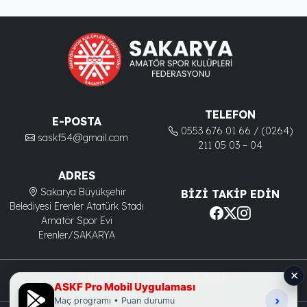
TELEFON
E-POSTA
0553 676 01 66 / (0264)
saskf54@gmail.com
211 05 03 – 04
ADRES
Sakarya Büyükşehir
BIZI TAKIP EDIN
Belediyesi Erenler Atatürk Stadı
Amatör Spor Evi
Erenler/SAKARYA
✕
© 2025 SASKF. Tüm hakları saklıdır.
ASKF Pro Mobil Uygulaması
›
Maç programı • Puan durumu