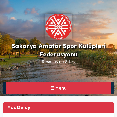
Sakarya Amatör Spor Kulüpleri
Federasyonu
Resmi Web Sitesi
☰ Menü
Maç Detayı