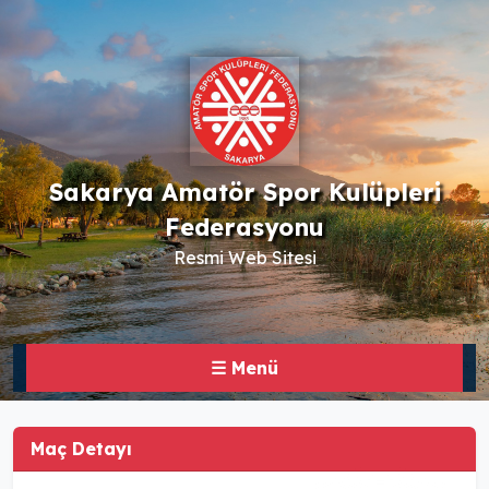
Sakarya Amatör Spor Kulüpleri
Federasyonu
Resmi Web Sitesi
☰ Menü
Maç Detayı