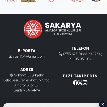
TELEFON
E-POSTA
0553 676 01 66 / (0264)
saskf54@gmail.com
211 05 03 – 04
ADRES
Sakarya Büyükşehir
BIZI TAKIP EDIN
Belediyesi Erenler Atatürk Stadı
Amatör Spor Evi
Erenler/SAKARYA
✕
© 2025 SASKF. Tüm hakları saklıdır.