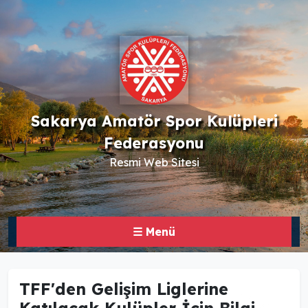
Sakarya Amatör Spor Kulüpleri
Federasyonu
Resmi Web Sitesi
☰ Menü
TFF'den Gelişim Liglerine